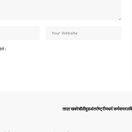
ेजें।
ताज़ा खबरे
बॉलीवुड
अंतर्राष्ट्रीय
धर्म कर्म
वायरल
ब