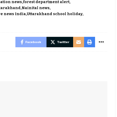
ration news
forest department alert
ttarakhand
Nainital news
re news India
Uttarakhand school holiday
Facebook
Twitter