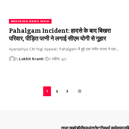
BREAKING NEWS INDIA
Pahalgam Incident: हादसे के बाद बिखरा
परिवार, पीड़ित पत्नी ने लगाई सीएम योगी से गुहार
Ayanashya CM Yogi Appeal: Pahalgam में हुई एक गंभीर घटना ने एक
…
By
Lokhit Kranti
4 महीना ago
1
2
3
ताज़ा खबरे
बॉलीवुड
अंतर्राष्ट्रीय
धर्म कर्म
वायरल
ब