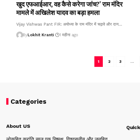
खुद एफआईआर, वह कैसे करेगा जांच?’ राम मंदिर
मामले में अखिलेश यादव का बड़ा हमला
Vijay Vishwas Pant FIR: अयोध्या के राम मंदिर में चढ़ावे और दान
…
By
Lokhit Kranti
1 महीना ago
1
2
3
…
Categories
About US
Quick
लोकहित क्रांति न्यूज़ एक निष्पक्ष, विश्वसनीय और जनहित