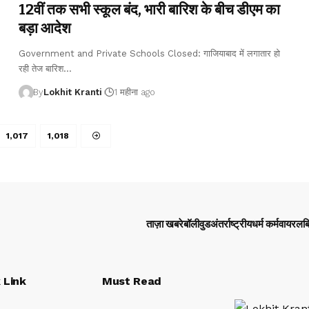
12वीं तक सभी स्कूल बंद, भारी बारिश के बीच डीएम का
बड़ा आदेश
Government and Private Schools Closed: गाजियाबाद में लगातार हो
रही तेज बारिश
…
By
Lokhit Kranti
1 महीना ago
1,017
1,018
ताज़ा खबरे
बॉलीवुड
अंतर्राष्ट्रीय
धर्म कर्म
वायरल
ब
 Link
Must Read