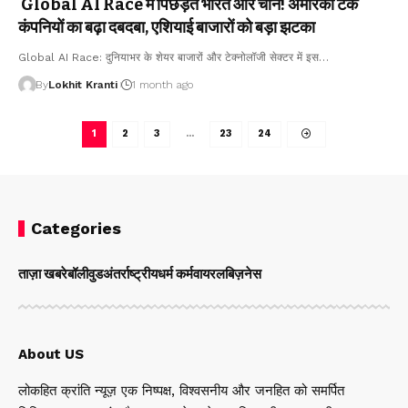
Global AI Race में पिछड़ते भारत और चीन! अमेरिकी टेक
कंपनियों का बढ़ा दबदबा, एशियाई बाजारों को बड़ा झटका
Global AI Race: दुनियाभर के शेयर बाजारों और टेक्नोलॉजी सेक्टर में इस
…
By
Lokhit Kranti
1 month ago
1
2
3
…
23
24
Categories
ताज़ा खबरे
बॉलीवुड
अंतर्राष्ट्रीय
धर्म कर्म
वायरल
बिज़नेस
About US
लोकहित क्रांति न्यूज़ एक निष्पक्ष, विश्वसनीय और जनहित को समर्पित