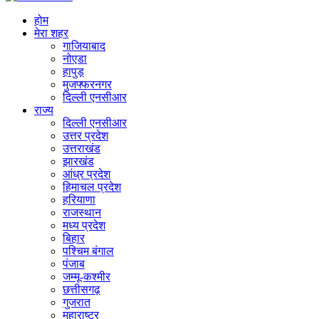
होम
मेरा शहर
गाजियाबाद
नोएडा
हापुड़
मुजफ्फरनगर
दिल्ली एनसीआर
राज्य
दिल्ली एनसीआर
उत्तर प्रदेश
उत्तराखंड
झारखंड
आंध्र प्रदेश
हिमाचल प्रदेश
हरियाणा
राजस्थान
मध्य प्रदेश
बिहार
पश्चिम बंगाल
पंजाब
जम्मू-कश्मीर
छत्तीसगढ़
गुजरात
महाराष्ट्र