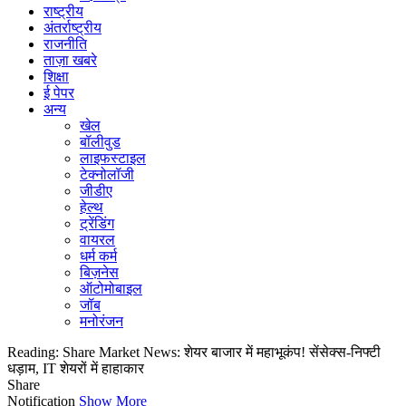
राष्ट्रीय
अंतर्राष्ट्रीय
राजनीति
ताज़ा खबरे
शिक्षा
ई पेपर
अन्य
खेल
बॉलीवुड
लाइफस्टाइल
टेक्नोलॉजी
जीडीए
हेल्थ
ट्रेंडिंग
वायरल
धर्म कर्म
बिज़नेस
ऑटोमोबाइल
जॉब
मनोरंजन
Reading:
Share Market News: शेयर बाजार में महाभूकंप! सेंसेक्स-निफ्टी
धड़ाम, IT शेयरों में हाहाकार
Share
Notification
Show More