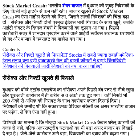
Stock Market Crash:
भारतीय
शेयर बाजार
में बुधवार की सुबह निवेशकों के
लिए किसी बड़े झटके से कम नहीं रही। बाजार खुलते ही Stock Market
Crash का ऐसा माहौल देखने को मिला, जिसने लाखों निवेशकों की चिंता बढ़ा
दी। सेंसेक्स और निफ्टी दोनों प्रमुख इंडेक्स भारी गिरावट के साथ खुले, जबकि
आईटी सेक्टर के दिग्गज शेयरों में बिकवाली का तूफान आ गया। पिछले
कारोबारी सत्र में शानदार प्रदर्शन करने वाले आईटी स्टॉक्स अचानक धराशायी
हो गए और बाजार में घबराहट का माहौल बन गया।
Contents
सेंसेक्स और निफ्टी खुलते ही फिसले
IT Stocks में सबसे ज्यादा तबाही
अमेरिका-
ईरान तनाव बना बड़ी वजह
कच्चे तेल की बढ़ती कीमतों ने बढ़ाई चिंता
विदेशी
निवेशकों की बिकवाली जारी
निवेशकों को क्या करना चाहिए?
सेंसेक्स और निफ्टी खुलते ही फिसले
बुधवार को बॉम्बे स्टॉक एक्सचेंज का सेंसेक्स अपने पिछले बंद स्तर से नीचे खुला
और शुरुआती कारोबार में ही करीब 900 अंकों तक टूट गया। वहीं निफ्टी भी
200 अंकों से अधिक की गिरावट के साथ कारोबार करता दिखाई दिया।
निवेशकों को उम्मीद थी कि सकारात्मक वैश्विक संकेतों का असर भारतीय बाजार
पर पड़ेगा, लेकिन ऐसा नहीं हुआ।
विशेषज्ञों का मानना है कि मौजूदा Stock Market Crash केवल घरेलू कारणों की
वजह से नहीं, बल्कि अंतरराष्ट्रीय घटनाओं का भी बड़ा असर बाजार पर दिखाई
दे रहा है। जैसे-जैसे कारोबार आगे बढ़ा, बिकवाली का दबाव और बढ़ता गया।