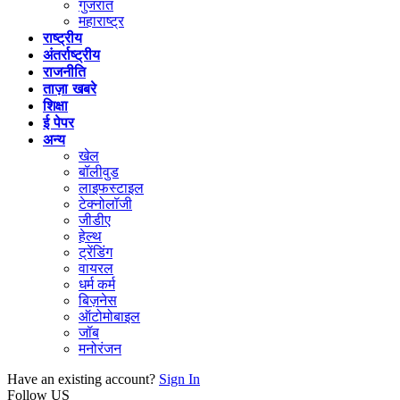
गुजरात
महाराष्ट्र
राष्ट्रीय
अंतर्राष्ट्रीय
राजनीति
ताज़ा खबरे
शिक्षा
ई पेपर
अन्य
खेल
बॉलीवुड
लाइफस्टाइल
टेक्नोलॉजी
जीडीए
हेल्थ
ट्रेंडिंग
वायरल
धर्म कर्म
बिज़नेस
ऑटोमोबाइल
जॉब
मनोरंजन
Have an existing account?
Sign In
Follow US