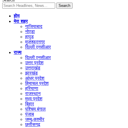
होम
मेरा शहर
गाजियाबाद
नोएडा
हापुड़
मुजफ्फरनगर
दिल्ली एनसीआर
राज्य
दिल्ली एनसीआर
उत्तर प्रदेश
उत्तराखंड
झारखंड
आंध्र प्रदेश
हिमाचल प्रदेश
हरियाणा
राजस्थान
मध्य प्रदेश
बिहार
पश्चिम बंगाल
पंजाब
जम्मू-कश्मीर
छत्तीसगढ़