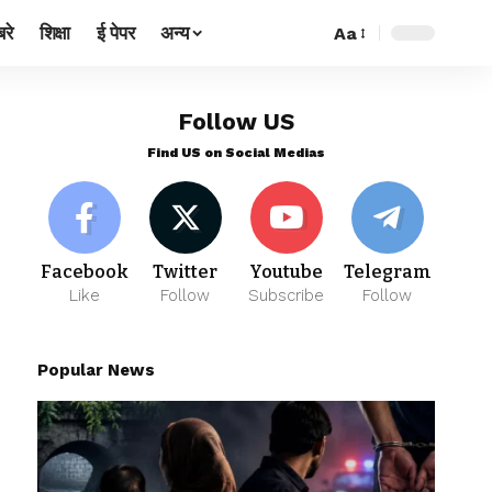
रे
शिक्षा
ई पेपर
अन्य
Aa
Follow US
Find US on Social Medias
Facebook
Twitter
Youtube
Telegram
Like
Follow
Subscribe
Follow
Popular News