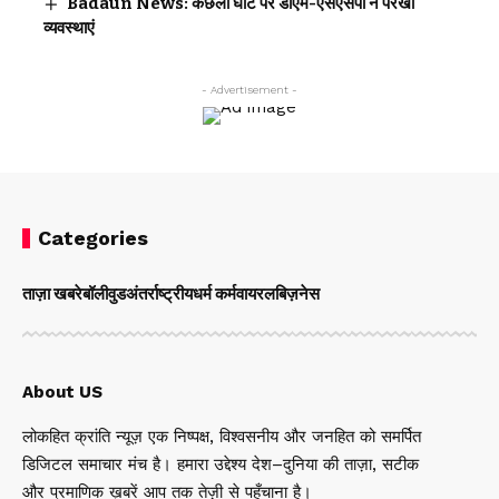
Badaun News: कछला घाट पर डीएम-एसएसपी ने परखी
व्यवस्थाएं
- Advertisement -
Categories
ताज़ा खबरे
बॉलीवुड
अंतर्राष्ट्रीय
धर्म कर्म
वायरल
बिज़नेस
About US
लोकहित क्रांति न्यूज़ एक निष्पक्ष, विश्वसनीय और जनहित को समर्पित
डिजिटल समाचार मंच है। हमारा उद्देश्य देश–दुनिया की ताज़ा, सटीक
और प्रमाणिक ख़बरें आप तक तेज़ी से पहुँचाना है।