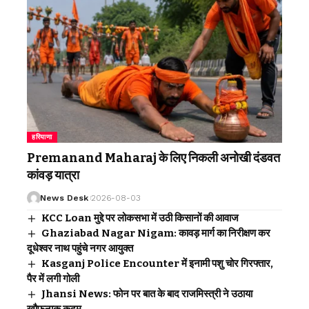
हरियाणा
Premanand Maharaj के लिए निकली अनोखी दंडवत
कांवड़ यात्रा
News Desk
2026-08-03
KCC Loan मुद्दे पर लोकसभा में उठी किसानों की आवाज
Ghaziabad Nagar Nigam: कावड़ मार्ग का निरीक्षण कर
दूधेश्वर नाथ पहुंचे नगर आयुक्त
Kasganj Police Encounter में इनामी पशु चोर गिरफ्तार,
पैर में लगी गोली
Jhansi News: फोन पर बात के बाद राजमिस्त्री ने उठाया
खौफनाक कदम