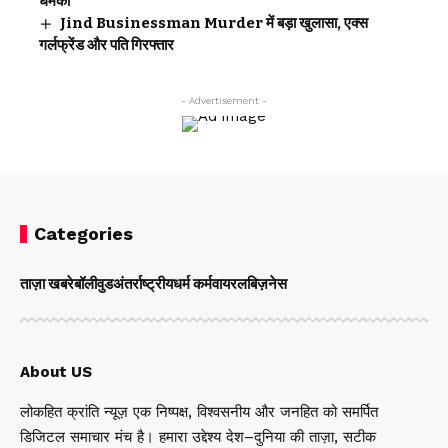
धमकी
Jind Businessman Murder में बड़ा खुलासा, एक्स
गर्लफ्रेंड और पति गिरफ्तार
- Advertisement -
Categories
ताज़ा खबरे
बॉलीवुड
अंतर्राष्ट्रीय
धर्म कर्म
वायरल
बिज़नेस
About US
लोकहित क्रांति न्यूज़ एक निष्पक्ष, विश्वसनीय और जनहित को समर्पित
डिजिटल समाचार मंच है। हमारा उद्देश्य देश–दुनिया की ताज़ा, सटीक