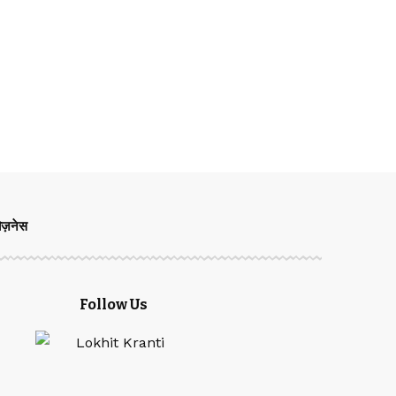
िज़नेस
Follow Us