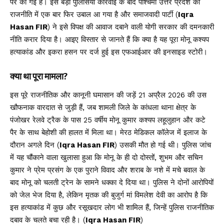
पर की गई है। इस बड़ी पुलिसिया कार्रवाई के बाद पश्चिमी उत्तर प्रदेश की
राजनीति में एक बार फिर उबाल आ गया है और समाजवादी पार्टी (
Iqra
Hasan FIR
) ने इसे विपक्ष की आवाज दबाने वाली योगी सरकार की दमनकारी
नीति करार दिया है। आइए विस्तार से जानते हैं कि क्या है यह पूरा मोनू कश्यप
हत्याकांड और इकरा हसन पर दर्ज हुई इस एफआईआर की इनसाइड स्टोरी।
क्या था पूरा मामला?
इस पूरे राजनीतिक और कानूनी घमासान की जड़ें 21 अप्रैल 2026 की उस
खौफनाक वारदात से जुड़ी हैं, जब शामली जिले के कांधला थाना क्षेत्र के
पंजोखर रेलवे ट्रैक के पास 25 वर्षीय मोनू कुमार कश्यप लहूलुहान और कटे
पैर के साथ बेहोशी की हालत में मिला था। मेरठ मेडिकल कॉलेज में इलाज के
दौरान अगले दिन (
Iqra Hasan FIR
) उसकी मौत हो गई थी। पुलिस जांच
में यह चौंकाने वाला खुलासा हुआ कि मोनू के ही दो दोस्तों, शुभम और सचिन
कुमार ने प्रेम प्रसंग के एक पुराने विवाद और शराब के नशे में मचे बवाल के
बाद मोनू को चलती ट्रेन के सामने धक्का दे दिया था। पुलिस ने दोनों आरोपियों
को जेल भेज दिया है, लेकिन मृतक की बुजुर्ग मां विमलेश देवी का आरोप है कि
इस हत्याकांड में कुछ और रसूखदार लोग भी शामिल हैं, जिन्हें पुलिस राजनीतिक
दबाव के चलते बचा रही है। (
Iqra Hasan FIR
)