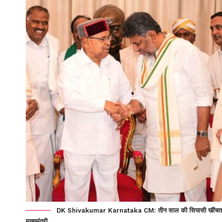
DK Shivakumar Karnataka CM: तीन साल की सियासी खींचतान खत्म
मुख्यमंत्री