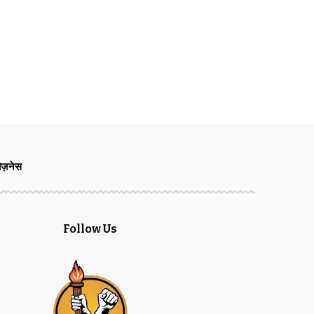
िज़नेस
Follow Us