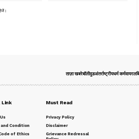
ेजें।
ताज़ा खबरे
बॉलीवुड
अंतर्राष्ट्रीय
धर्म कर्म
वायरल
ब
 Link
Must Read
 Us
Privacy Policy
and Condition
Disclaimer
ode of Ethics
Grievance Redressal
Policy