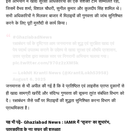
इस अभियान में खाद्य सुरक्षा अधिकारियों की एक सशक्त टीम सम्मिलित रही,
जिसमें वैभव शर्मा, विशाल चौधरी, सुनील कुमार और कुलदीप सिंह शामिल थे।
सभी अधिकारियों ने मिलकर बाजार में मिठाइयों की गुणवत्ता की जांच सुनिश्चित
करने के लिए पूरी मुस्तैदी से कार्य किया।
#GhaziabadNews
रक्षाबंधन पर्व के दृष्टिगत आम जनमानस को शुद्ध एवं सुरक्षित खाद्य एवं
पेय पदार्थ उपलब्ध कराने के उद्देश्य से खाद्य सुरक्षा एवं औषधि प्रशासन,
उत्तर प्रदेश द्वारा व्यापक स्तर पर निगरानी अभियान चलाया गया।
pic.twitter.com/970z2zXM5k
— Lokhit Kranti News (@KrantiLokh53958)
August 6, 2025
जनमानस से भी अपील की गई है कि वे प्रतिष्ठित एवं लाइसेंस प्राप्त दुकानों से
ही खाद्य सामग्री खरीदें और संदिग्ध गुणवत्ता की सूचना तुरंत संबंधित विभाग को
दें। रक्षाबंधन जैसे पर्वों पर मिठाइयों की शुद्धता सुनिश्चित करना विभाग की
प्राथमिकता है।
यह भी पढ़े-
Ghaziabad News : IAMR में ‘सृजन’ का शुभारंभ,
पत्रकारिता के नए सफर की शुरुआत