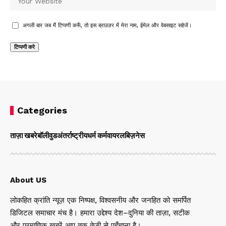
अगली बार जब मैं टिप्पणी करूँ, तो इस ब्राउज़र में मेरा नाम, ईमेल और वेबसाइट सहेजें।
Categories
ताज़ा खबरे
बॉलीवुड
अंतर्राष्ट्रीय
धर्म कर्म
वायरल
बिज़नेस
About US
लोकहित क्रांति न्यूज़ एक निष्पक्ष, विश्वसनीय और जनहित को समर्पित
डिजिटल समाचार मंच है। हमारा उद्देश्य देश–दुनिया की ताज़ा, सटीक
और प्रमाणिक ख़बरें आप तक तेज़ी से पहुँचाना है।