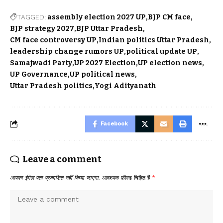
TAGGED:
assembly election 2027 UP
BJP CM face
BJP strategy 2027
BJP Uttar Pradesh
CM face controversy UP
Indian politics Uttar Pradesh
leadership change rumors UP
political update UP
Samajwadi Party
UP 2027 Election
UP election news
UP Governance
UP political news
Uttar Pradesh politics
Yogi Adityanath
Facebook
Leave a comment
आपका ईमेल पता प्रकाशित नहीं किया जाएगा.
आवश्यक फ़ील्ड चिह्नित हैं
*