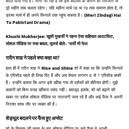
बदल दिया गया है। माना जा रहा है कि इस बदलाव के कारण शो रामजान के
पूरे महीने तक चलता रहेगा। यदि महीना मार्च 18 या 19 तक समाप्त होता है, तो
ड्रामा मार्च में ही अपने फिनाले तक पहुंच सकता है।
(Meri Zindagi Hai
Tu Pakistani Drama)
Khushi Mukherjee: खुशी मुखर्जी ने पहना ऐसा वाहियात आउटफिट,
सोशल मीडिया पर मचा बवाल, यूजर्स बोले- ‘उर्फी भी फेल
रादैन शाह ने पहले क्या कहा था?
हाल ही में रादैन शाह ने
Rise and Shine
शो में कहा था कि उन्होंने फिनाले
के एपिसोड पहले ही लिख दिए हैं और अब केवल लगभग 6 से 7 एपिसोड बाकी
हैं। उन्होंने बताया कि अगर इसे खींचा गया तो दर्शकों को बोरियत होगी। मुझे
कहानी को बिना वजह खींचना पसंद नहीं। बावजूद इसके, शो को बढ़ाने की
खबर पर दर्शक सोशल मीडिया पर नाराजगी जता रहे हैं और कई फैंस ने अपनी
निराशा साफ तौर पर व्यक्त की है।
शेड्यूल बदलने पर फैंस हुए अप्सेट
शो के विस्तार की खबर के बाद सोशल मीडिया पर कई फैंस ने अपनी