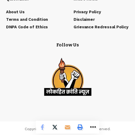
About Us
Privacy Policy
Terms and Condition
Disclaimer
DNPA Code of Ethics
Grievance Redressal Policy
Follow Us
Copyrights © Lokhit Kranti. All Rights Reserved.