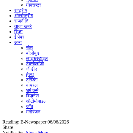
महाराष्ट्र
राष्ट्रीय
अंतर्राष्ट्रीय
राजनीति
ताज़ा खबरे
शिक्षा
ई पेपर
अन्य
खेल
बॉलीवुड
लाइफस्टाइल
टेक्नोलॉजी
जीडीए
हेल्थ
ट्रेंडिंग
वायरल
धर्म कर्म
बिज़नेस
ऑटोमोबाइल
जॉब
मनोरंजन
Reading:
E-Newspaper 06/06/2026
Share
Notification
Show More