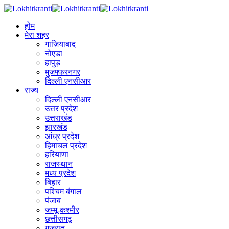
होम
मेरा शहर
गाजियाबाद
नोएडा
हापुड़
मुजफ्फरनगर
दिल्ली एनसीआर
राज्य
दिल्ली एनसीआर
उत्तर प्रदेश
उत्तराखंड
झारखंड
आंध्र प्रदेश
हिमाचल प्रदेश
हरियाणा
राजस्थान
मध्य प्रदेश
बिहार
पश्चिम बंगाल
पंजाब
जम्मू-कश्मीर
छत्तीसगढ़
गुजरात