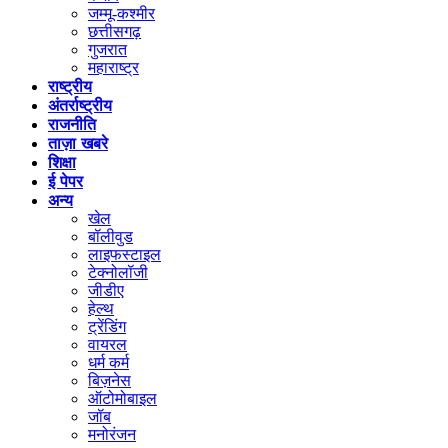
जम्मू-कश्मीर
छत्तीसगढ़
गुजरात
महाराष्ट्र
राष्ट्रीय
अंतर्राष्ट्रीय
राजनीति
ताज़ा खबरे
शिक्षा
ई पेपर
अन्य
खेल
बॉलीवुड
लाइफस्टाइल
टेक्नोलॉजी
जीडीए
हेल्थ
ट्रेंडिंग
वायरल
धर्म कर्म
बिज़नेस
ऑटोमोबाइल
जॉब
मनोरंजन