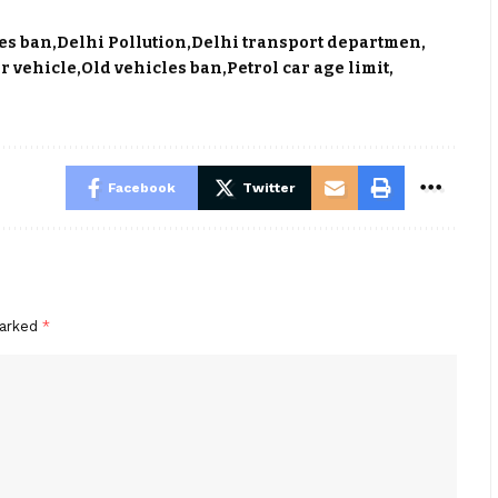
es ban
Delhi Pollution
Delhi transport departmen
r vehicle
Old vehicles ban
Petrol car age limit
Facebook
Twitter
marked
*